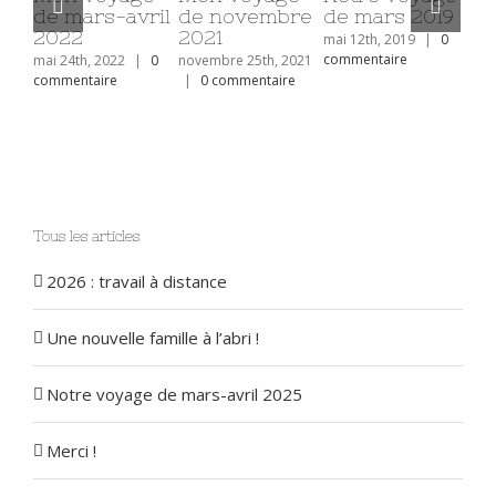
mars 2019
à distance
Notre voyage
Notre vo
de mars-avril
de mars-a
2th, 2019
|
0
juin 17th, 2026
|
0
2025
2024
entaire
commentaire
mai 20th, 2025
|
0
mai 17th, 2024
commentaire
commentaire
Tous les articles
2026 : travail à distance
Une nouvelle famille à l’abri !
Notre voyage de mars-avril 2025
Merci !