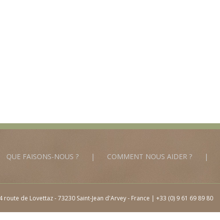
QUE FAISONS-NOUS ?
COMMENT NOUS AIDER ?
 route de Lovettaz - 73230 Saint-Jean d'Arvey - France | +33 (0) 9 61 69 89 80